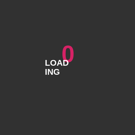
[woocommerce_cart]
0
LOAD
ING